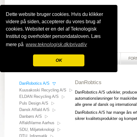
Dette website bruger cookies. Hvis du klikker
videre på siden, accepterer du vores brug af
cookies. Websitet er en del af Teknologisk
Institut og overholder persondataloven. Læs
mere på
www.teknologisk.dk/privatliv
HOME
OM INNOSORT
AKTIVITETER
FOR
OK
DanRobtics
DanRobotics A/S
Kuusakoski Recycling A/S
DanRobotics A/S udvikler, produce
ELDAN Recycling A/S
automationsløsninger for maskinbet
Puls Design A/S
alle grene af dansk og international 
Dansk Affald A/S
DanRobotics A/S
har mange års erf
Danbørs A/S
sikrer kvalitetsprodukter og kompe
AffaldVarme Aarhus
SDU, Miljøteknologi
DTU, Informatik